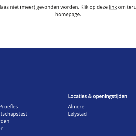
laas niet (meer) gevonden worden. Klik op deze
link
om teru
homepage.
Locaties & openingstijden
Proefles
Almere
tschapstest
Lelystad
rden
en