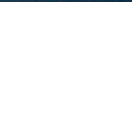
Start jouw journey nu!
De makkelijkste manier om te starten bij Warrior
Academy in Almere en Lelystad. Vul nu je gegevens in
en klik op ‘Verzenden’. We nemen binnen 1 werkdag
persoonlijk contact met je op.
Naam
E-mail
Telefoonnummer