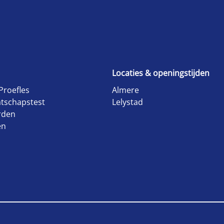
Locaties & openingstijden
Proefles
Almere
tschapstest
Lelystad
rden
en