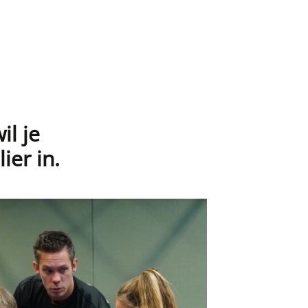
il je
ier in.